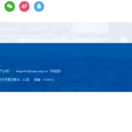
享
（资产公司）
kejiyuan@nwpu.edu.cn（科技园）
大学勇字楼10、11层
邮编：710072