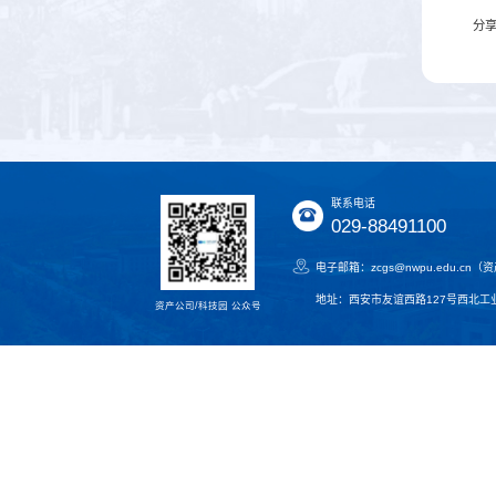
分
联系电话
029-88491100
电子邮箱：zcgs@nwpu.edu.cn
地址：西安市友谊西路127号西北工业
资产公司/科技园 公众号